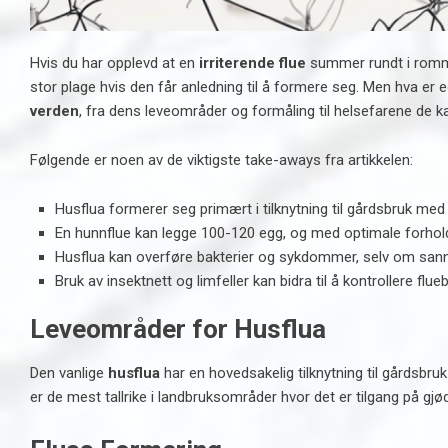
Hvis du har opplevd at en
irriterende flue
summer rundt i rommet
stor plage hvis den får anledning til å formere seg. Men hva er
verden
, fra dens leveområder og formåling til helsefarene de
Følgende er noen av de viktigste take-aways fra artikkelen:
Husflua formerer seg primært i tilknytning til gårdsbruk med
En hunnflue kan legge 100-120 egg, og med optimale forhol
Husflua kan overføre bakterier og sykdommer, selv om sannsy
Bruk av insektnett og limfeller kan bidra til å kontrollere f
Leveområder for Husflua
Den vanlige
husflua
har en hovedsakelig tilknytning til gårdsbruk
er de mest tallrike i landbruksområder hvor det er tilgang på gjød