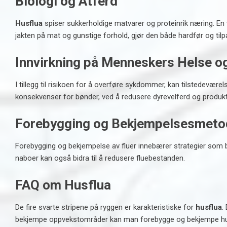
Biologi og Atferd
Husflua
spiser sukkerholdige matvarer og proteinrik næring. En
jakten på mat og gunstige forhold, gjør den både hardfør og tilp
Innvirkning på Menneskers Helse o
I tillegg til risikoen for å overføre sykdommer, kan tilstedevær
konsekvenser for bønder, ved å redusere dyrevelferd og produkti
Forebygging og Bekjempelsesmeto
Forebygging og bekjempelse av fluer innebærer strategier som bru
naboer kan også bidra til å redusere fluebestanden.
FAQ om Husflua
De fire svarte stripene på ryggen er karakteristiske for
husflua
.
bekjempe oppvekstområder kan man forebygge og bekjempe husf