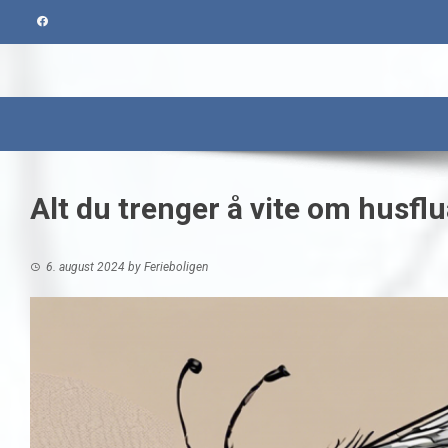
Skip
to
content
Alt du trenger å vite om husfl
6. august 2024
by
Ferieboligen