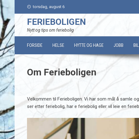
Skip
torsdag, august 6
to
content
FERIEBOLIGEN
Nytt og tips om feriebolig
FORSIDE
HELSE
HYTTE OG HAGE
JOBB
BI
Om Ferieboligen
Velkommen til Ferieboligen. Vi har som mål å samle og 
ser etter feriebolig, har e feriebolig eller vil leie en ferieb