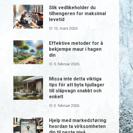
Slik vedlikeholder du
tilhengeren for maksimal
levetid
12. mars 2026
Effektive metoder for å
bekjempe maur i hagen
din
5. februar 2026
Missa inte detta viktiga
tips för att byta hjullager
till släpvagn snabbt och
enkelt
3. februar 2026
Hjelp med markedsføring
hvordan ta virksomheten
din til neste nivå