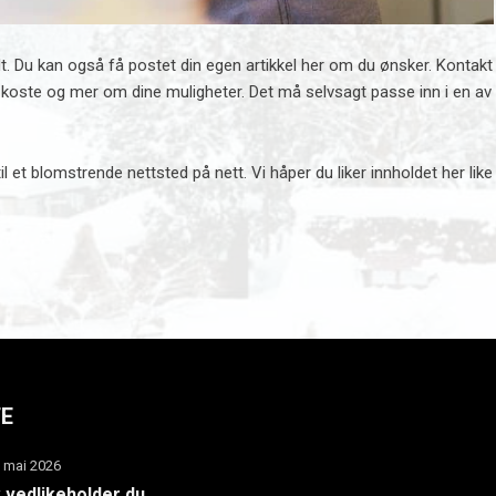
odt. Du kan også få postet din egen artikkel her om du ønsker. Kontakt
l koste og mer om dine muligheter. Det må selvsagt passe inn i en av
l et blomstrende nettsted på nett. Vi håper du liker innholdet her like
TE
. mai 2026
k vedlikeholder du