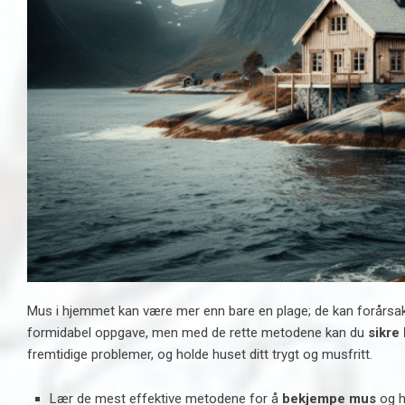
Mus i hjemmet kan være mer enn bare en plage; de kan forårsak
formidabel oppgave, men med de rette metodene kan du
sikre
fremtidige problemer, og holde huset ditt trygt og musfritt.
Lær de mest effektive metodene for å
bekjempe mus
og h