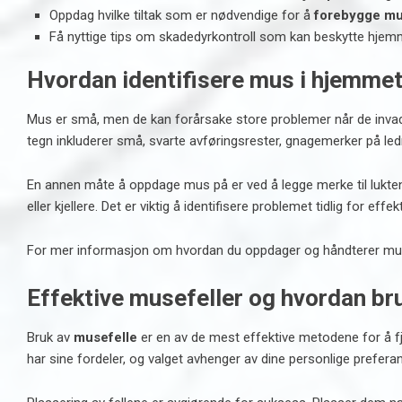
Oppdag hvilke tiltak som er nødvendige for å
forebygge m
Få nyttige tips om skadedyrkontroll som kan beskytte hjemm
Hvordan identifisere mus i hjemme
Mus er små, men de kan forårsake store problemer når de invade
tegn inkluderer små, svarte avføringsrester, gnagemerker på led
En annen måte å oppdage mus på er ved å legge merke til lukten
eller kjellere. Det er viktig å identifisere problemet tidlig for effek
For mer informasjon om hvordan du oppdager og håndterer mus
Effektive musefeller og hvordan b
Bruk av
musefelle
er en av de mest effektive metodene for å fjer
har sine fordeler, og valget avhenger av dine personlige prefe