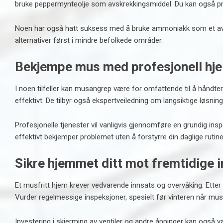
bruke peppermynteolje som avskrekkingsmiddel. Du kan også p
Noen har også hatt suksess med å bruke ammoniakk som et avstø
alternativer først i mindre befolkede områder.
Bekjempe mus med profesjonell hje
I noen tilfeller kan musangrep være for omfattende til å håndte
effektivt. De tilbyr også ekspertveiledning om langsiktige løsnin
Profesjonelle tjenester vil vanligvis gjennomføre en grundig i
effektivt bekjemper problemet uten å forstyrre din daglige rutine
Sikre hjemmet ditt mot fremtidige 
Et musfritt hjem krever vedvarende innsats og overvåking. Etter 
Vurder regelmessige inspeksjoner, spesielt før vinteren når mus e
Investering i skjerming av ventiler og andre åpninger kan også v