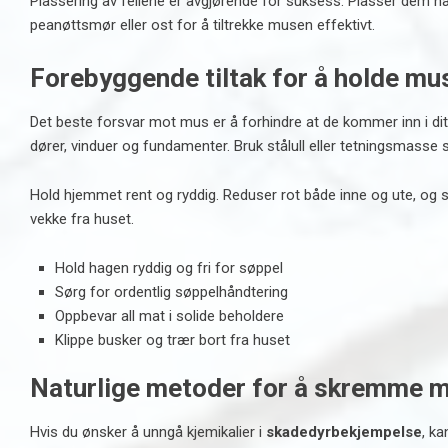
Plassering av fellene er avgjørende for suksess. Plasser dem n
peanøttsmør eller ost for å tiltrekke musen effektivt.
Forebyggende tiltak for å holde mu
Det beste forsvar mot mus er å forhindre at de kommer inn i ditt
dører, vinduer og fundamenter. Bruk stålull eller tetningsmass
Hold hjemmet rent og ryddig. Reduser rot både inne og ute, og sø
vekke fra huset.
Hold hagen ryddig og fri for søppel
Sørg for ordentlig søppelhåndtering
Oppbevar all mat i solide beholdere
Klippe busker og trær bort fra huset
Naturlige metoder for å skremme 
Hvis du ønsker å unngå kjemikalier i
skadedyrbekjempelse
, k