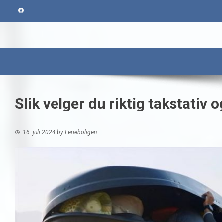
Skip
to
content
Slik velger du riktig takstativ
16. juli 2024
by
Ferieboligen