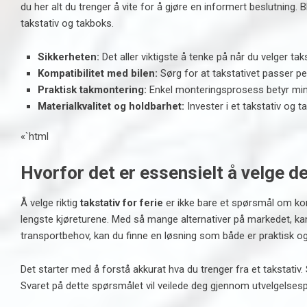
du her alt du trenger å vite for å gjøre en informert beslutning
takstativ og takboks.
Sikkerheten:
Det aller viktigste å tenke på når du velger ta
Kompatibilitet med bilen:
Sørg for at takstativet passer pe
Praktisk takmontering:
Enkel monteringsprosess betyr mind
Materialkvalitet og holdbarhet:
Invester i et takstativ og ta
«`html
Hvorfor det er essensielt å velge de
Å velge riktig
takstativ for ferie
er ikke bare et spørsmål om komf
lengste kjøreturene. Med så mange alternativer på markedet, kan
transportbehov, kan du finne en løsning som både er praktisk og 
Det starter med å forstå akkurat hva du trenger fra et takstativ
Svaret på dette spørsmålet vil veilede deg gjennom utvelgelsesp