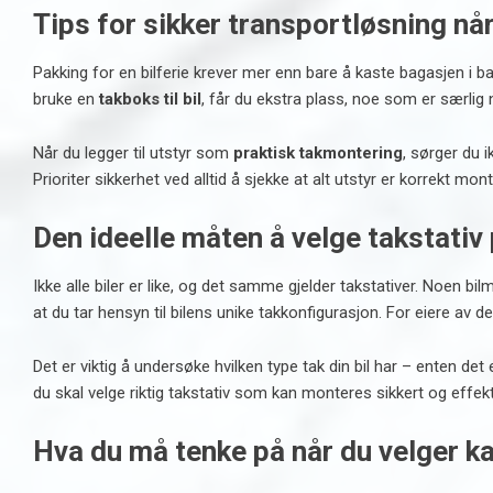
Tips for sikker transportløsning når
Pakking for en bilferie krever mer enn bare å kaste bagasjen i 
bruke en
takboks til bil
, får du ekstra plass, noe som er særlig n
Når du legger til utstyr som
praktisk takmontering
, sørger du 
Prioriter sikkerhet ved alltid å sjekke at alt utstyr er korrekt mont
Den ideelle måten å velge takstativ 
Ikke alle biler er like, og det samme gjelder takstativer. Noen bi
at du tar hensyn til bilens unike takkonfigurasjon. For eiere av d
Det er viktig å undersøke hvilken type tak din bil har – enten det
du skal velge riktig takstativ som kan monteres sikkert og effekt
Hva du må tenke på når du velger k