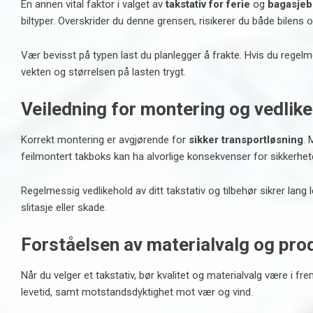
En annen vital faktor i valget av
takstativ for ferie
og
bagasjebo
biltyper. Overskrider du denne grensen, risikerer du både bilens
Vær bevisst på typen last du planlegger å frakte. Hvis du regelm
vekten og størrelsen på lasten trygt.
Veiledning for montering og vedlike
Korrekt montering er avgjørende for
sikker transportløsning
. 
feilmontert takboks kan ha alvorlige konsekvenser for sikkerhet
Regelmessig vedlikehold av ditt takstativ og tilbehør sikrer lang
slitasje eller skade.
Forståelsen av materialvalg og pro
Når du velger et takstativ, bør kvalitet og materialvalg være i f
levetid, samt motstandsdyktighet mot vær og vind.