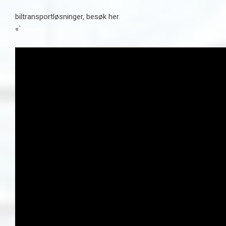
biltransportløsninger, besøk her.
«`