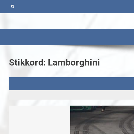
Skip
to
content
Stikkord:
Lamborghini