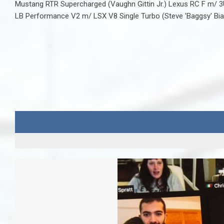
Mustang RTR Supercharged (Vaughn Gittin Jr.) Lexus RC F m/
LB Performance V2 m/ LSX V8 Single Turbo (Steve 'Baggsy' Biagi