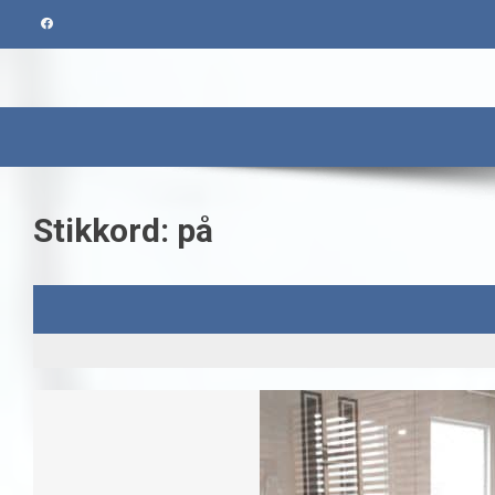
Skip
to
content
Stikkord:
på