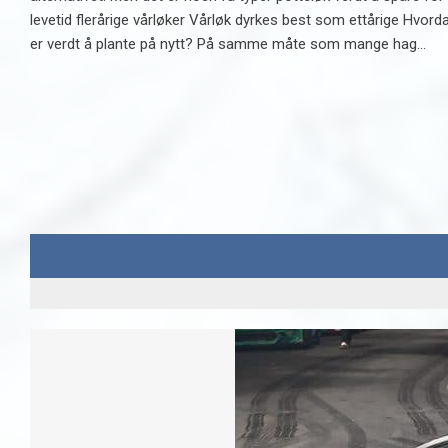
levetid flerårige vårløker Vårløk dyrkes best som ettårige Hvord
er verdt å plante på nytt? På samme måte som mange hag...