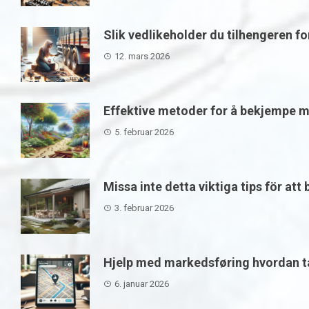
Slik vedlikeholder du tilhengeren f
12. mars 2026
Effektive metoder for å bekjempe m
5. februar 2026
Missa inte detta viktiga tips för att
3. februar 2026
Hjelp med markedsføring hvordan ta
6. januar 2026