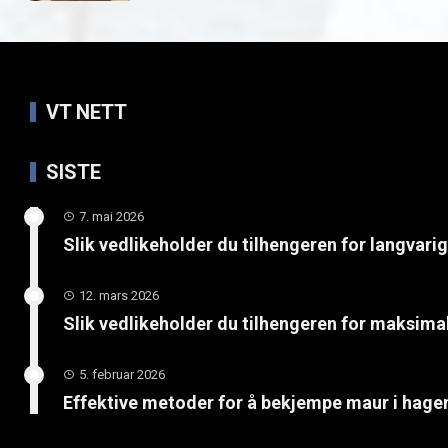
VT NETT
SISTE
7. mai 2026
Slik vedlikeholder du tilhengeren for langvari
12. mars 2026
Slik vedlikeholder du tilhengeren for maksimal
5. februar 2026
Effektive metoder for å bekjempe maur i hage