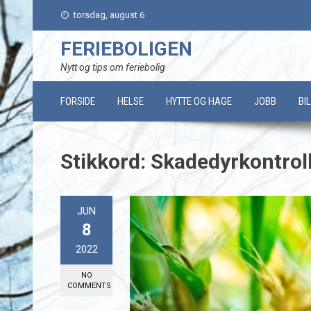
Skip
torsdag, august 6
to
content
FERIEBOLIGEN
Nytt og tips om feriebolig
FORSIDE
HELSE
HYTTE OG HAGE
JOBB
BI
Stikkord:
Skadedyrkontrol
JUN
8
2022
NO
COMMENTS