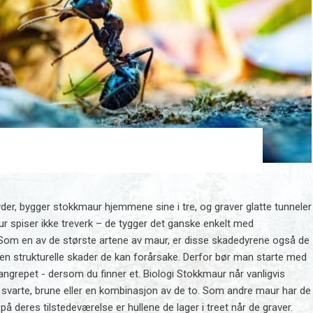
r, bygger stokkmaur hjemmene sine i tre, og graver glatte tunneler
r spiser ikke treverk – de tygger det ganske enkelt med
 Som en av de største artene av maur, er disse skadedyrene også de
 strukturelle skader de kan forårsake. Derfor bør man starte med
grepet - dersom du finner et. Biologi Stokkmaur når vanligvis
 svarte, brune eller en kombinasjon av de to. Som andre maur har de
 deres tilstedeværelse er hullene de lager i treet når de graver.