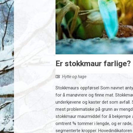
Er stokkmaur farlige?
Hytte og hage
Stokkmaurs oppførsel Som navnet antyde
for å manøvrere og finne mat. Stokkmau
underkjevene og kaster det som avfall.
mest problematiske på grunn av mengden
stokkmaur maurmiddel for å bekjempe an
omtrent ⅝ tommer i lengde, og er røde,
segmenterte kropper. Hovedindikatoren på