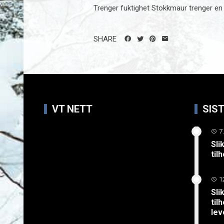
Trenger fuktighet Stokkmaur trenger en v
SHARE
VT NETT
SIS
7
Sli
til
1
Sli
til
lev