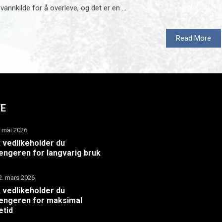
annkilde for å overleve, og det er en ...
Read More
TE
. mai 2026
k vedlikeholder du
hengeren for langvarig bruk
2. mars 2026
k vedlikeholder du
hengeren for maksimal
etid