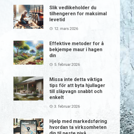
Slik vedlikeholder du
tilhengeren for maksimal
levetid
12. mars 2026
Effektive metoder for å
bekjempe maur i hagen
din
5. februar 2026
Missa inte detta viktiga
tips för att byta hjullager
till släpvagn snabbt och
enkelt
3. februar 2026
Hjelp med markedsføring
hvordan ta virksomheten
din til neste nivå